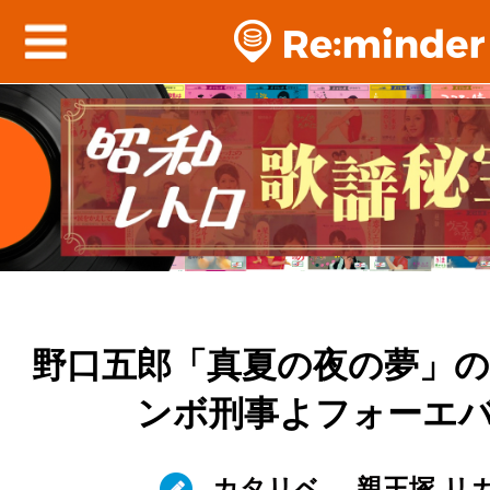
野口五郎「真夏の夜の夢」の衝
ンボ刑事よフォーエ
カタリベ
親王塚 リ