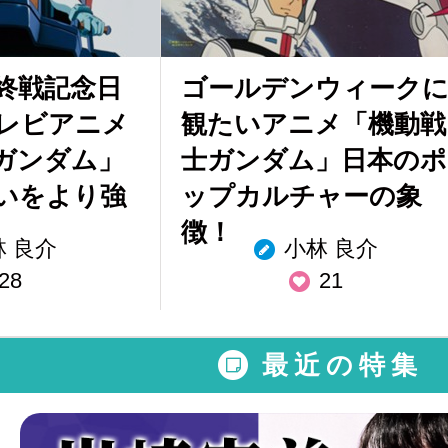
！終戦記念日
ゴールデンウィーク
レビアニメ
観たいアニメ「機動戦
ガンダム」
士ガンダム」日本のポ
いをより強
ップカルチャーの象
徴！
林 良介
小林 良介
28
21
最近の特集