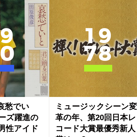
9
1
9
0
7
8
哀愁でい
ミュージックシーン変
ーズ躍進の
革の年、第20回日本レ
男性アイド
コード大賞最優秀新人