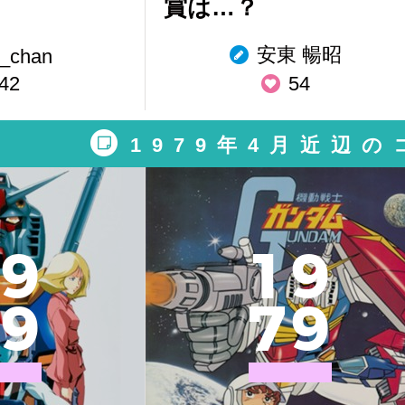
賞は…？
安東 暢昭
_chan
42
54
1979年4月近辺
9
1
9
9
7
9