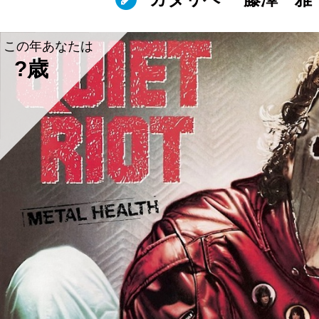
この年あなたは
?歳