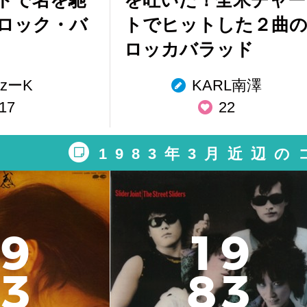
ロック・バ
トでヒットした２曲
ロッカバラッド
azーK
KARL南澤
17
22
1983年3月近辺
9
1
9
3
8
3