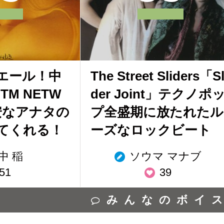
エール！中
The Street Sliders「Sl
TM NETW
der Joint」テクノポ
安なアナタの
プ全盛期に放たれたル
てくれる！
ーズなロックビート
中 稲
ソウマ マナブ
51
39
みんなのボイ