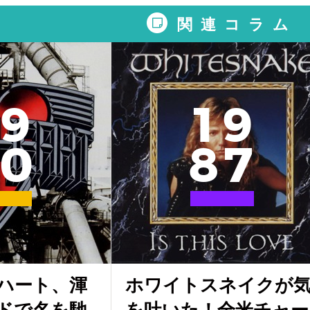
関連コラム
9
1
9
0
8
7
ハート、渾
ホワイトスネイクが
ドで名を馳
を吐いた！全米チャー