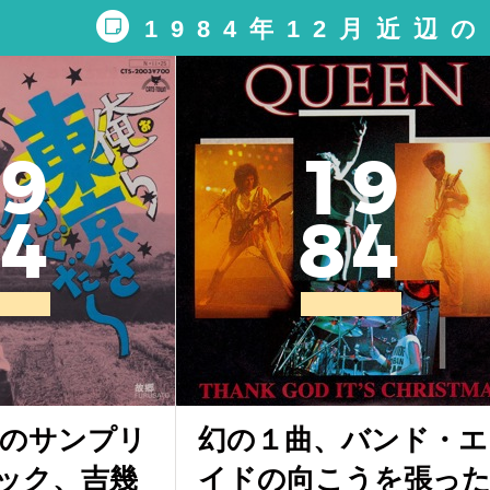
1984年12月近辺
9
1
9
4
8
4
上のサンプリ
幻の１曲、バンド・エ
ック、吉幾
イドの向こうを張っ