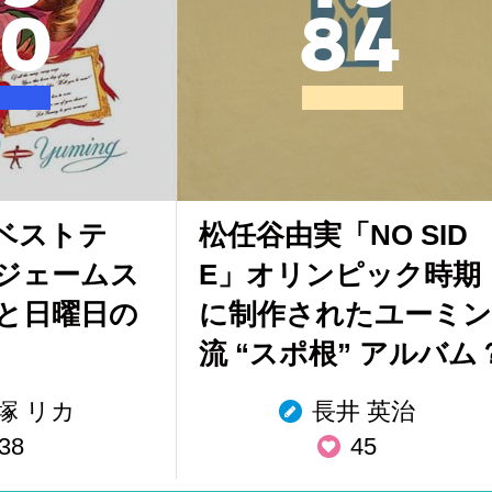
0
8
4
ベストテ
松任谷由実「NO SID
ジェームス
E」オリンピック時期
と日曜日の
に制作されたユーミン
流 “スポ根” アルバム
塚 リカ
長井 英治
38
45