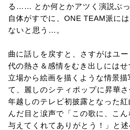
る…… とか何とかアツく演説ぶ
自体がすでに、ONE TEAM派に
ないと思う…。
曲に話しを戻すと、さすがはユー
代の熱さ＆感情をむき出しにはせ
立場から絵画を描くような情景描
て、麗しのシティポップに昇華さ
年越しのテレビ初披露となった紅
んだ目と涙声で「この歌に、こん
与えてくれてありがとう！」と述