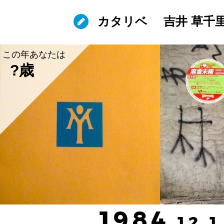
カタリベ
吉井 草千
この年あなたは
?歳
1984
.12.1