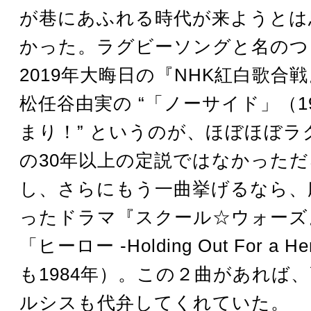
が巷にあふれる時代が来ようとは
かった。ラグビーソングと名のつ
2019年大晦日の『NHK紅白歌合
松任谷由実の “「ノーサイド」（1
まり！” というのが、ほぼほぼラ
の30年以上の定説ではなかった
し、さらにもう一曲挙げるなら、
ったドラマ『スクール☆ウォーズ
「ヒーロー -Holding Out For a 
も1984年）。この２曲があれば
ルシスも代弁してくれていた。