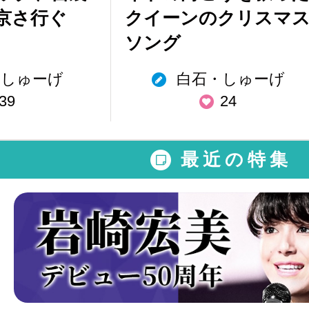
京さ行ぐ
クイーンのクリスマ
ソング
しゅーげ
白石・しゅーげ
39
24
最近の特集