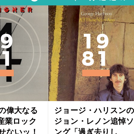
9
1
9
1
8
1
の偉大なる
ジョージ・ハリスン
産業ロック
ジョン・レノン追悼ソ
せないッ！
ング「過ぎ去りし