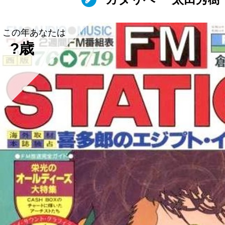
この年あなたは
?歳