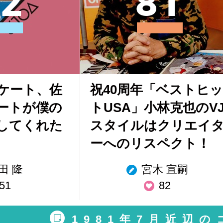
2
8
1
ケート、佐
祝40周年「ベストヒッ
ートが僕の
トUSA」小林克也のV
してくれた
スタイルはクリエイ
ーへのリスペクト！
田 隆
宮木 宣嗣
51
82
1981年7月近辺