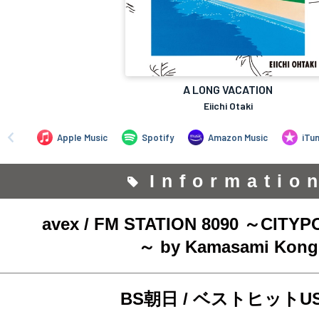
Informatio
avex / FM STATION 8090 ～CITYP
～ by Kamasami Kong
BS朝日 / ベストヒットU