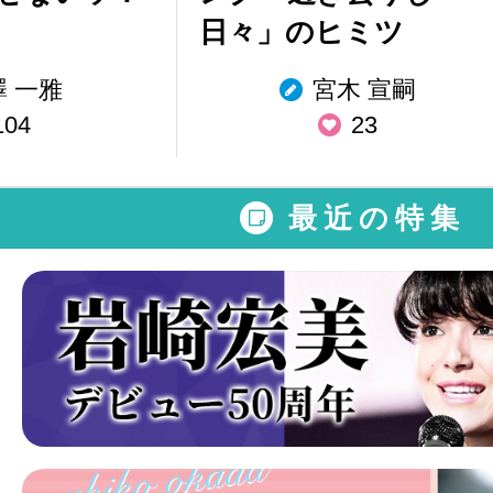
日々」のヒミツ
澤 一雅
宮木 宣嗣
104
23
最近の特集