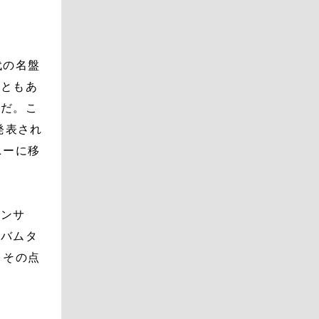
代の名盤
こともあ
』だ。こ
発表され
ニーに移
ランサ
ルバムタ
。その点