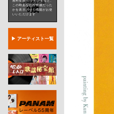
無料登録/ログインすると、
この時あなたは
この時あなたが何歳だった
0歳
かを表示させる機能がお使
いいただけます
▶ アーティスト一覧