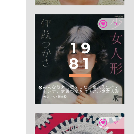
66
1
9
8
1
みんな彼女に恋をした。金八先生のマ
ドンナ、伊藤つかさはリアル少女人形
カタリベ / 指南役
34