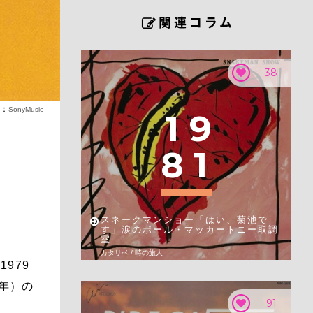
38
o：
SonyMusic
1
9
8
1
スネークマンショー「はい、菊池で
す」涙のポール・マッカートニー取調
室
カタリベ / 時の旅人
979
1年）の
91