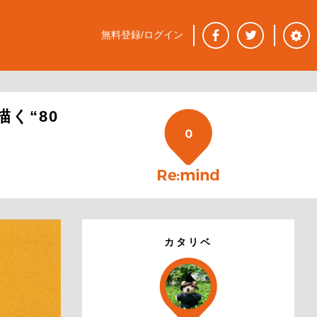
無料登録/ログイン
く“80
0
カタリベ