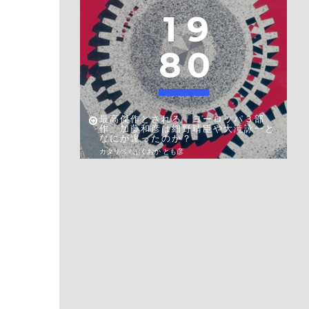
1
9
8
0
最高傑作とされる「ヨーロッパ３部
作」加藤和彦は細野晴臣や大滝詠一と
なにが違ったのか？
カタリベ / ふくおか とも彦