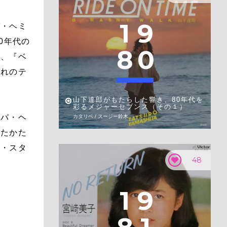
1
9
パ・ヘミ
0年代の
8
0
』、『ベ
ぞれのテ
山下達郎がもたらした響き、80年代を
彩るメジャーセブンス（その１）
パパ・ヘ
カタリベ / スージー鈴木
うたかた
ー・スタ
48
1
9