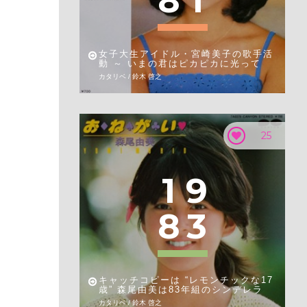
8
1
女子大生アイドル・宮崎美子の歌手活
動 ～ いまの君はピカピカに光って
カタリベ / 鈴木 啓之
25
1
9
8
3
キャッチコピーは “レモンチックな17
歳” 森尾由美は83年組のシンデレラ
カタリベ / 鈴木 啓之