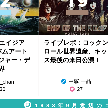
2
1
9
エイジア
ライブレポ：ロック
バムアート
ロール世界遺産、キッ
ジャー・デ
ス最後の来日公演！
界
中塚 一晶
_chan
30
27
1983年9月近辺