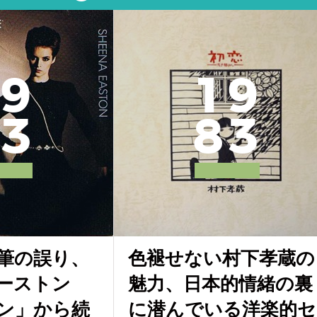
9
1
9
3
8
3
eも筆の誤り、
色褪せない村下孝蔵の
ーストン
魅力、日本的情緒の裏
ン」から続
に潜んでいる洋楽的セ