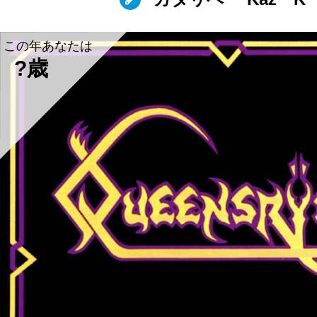
この年あなたは
?歳