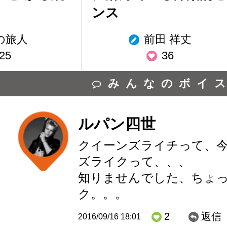
ンス
の旅人
前田 祥丈
25
36
みんなのボイ
ルパン四世
クイーンズライチって、
ズライクって、、、
知りませんでした、ちょ
ク。。。
2
返信
2016/09/16 18:01