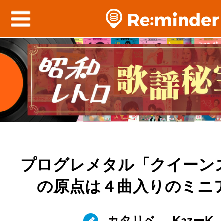
プログレメタル「クイーン
の原点は４曲入りのミニ
カタリベ
KazーK