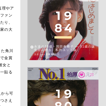
真理やア
1
9
とファン
ったり、
8
4
作家の大
永遠の18歳・岡田有希子 — 51歳の誕
生日に贈る、私的ユッコ論
した角川
カタリベ / 安東 暢昭
祭で金賞
彼女と
唯一貼る
23
1
9
人から可
まつさえ