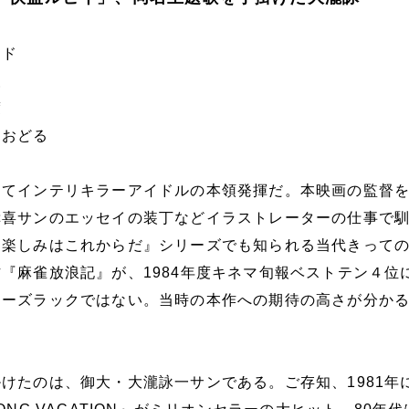
ンド
夜
度
おどる
してインテリキラーアイドルの本領発揮だ。本映画の監督
幸喜サンのエッセイの装丁などイラストレーターの仕事で
お楽しみはこれからだ』シリーズでも知られる当代きって
『麻雀放浪記』が、1984年度キネマ旬報ベストテン４位
ナーズラックではない。当時の本作への期待の高さが分か
けたのは、御大・大瀧詠一サンである。ご存知、1981年