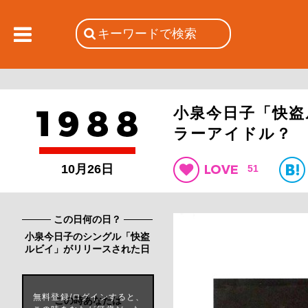
小泉今日子「快
ラーアイドル？
10月26日
51
この日何の日？
小泉今日子のシングル「快盗
ルビイ」がリリースされた日
無料登録/ログインすると、
この時あなたは