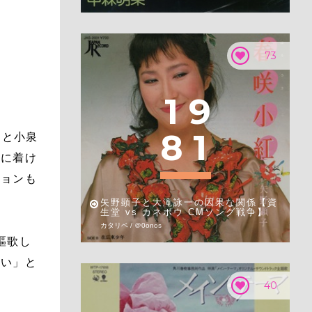
73
1
9
8
1
こと小泉
身に着け
ションも
矢野顕子と大滝詠一の因果な関係【資
生堂 vs カネボウ CMソング戦争】
カタリベ / ＠0onos
謳歌し
さい」と
40