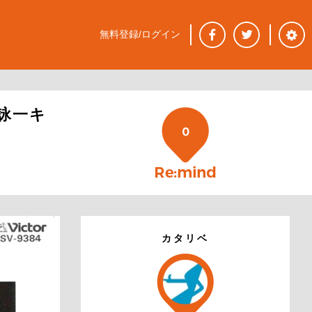
無料登録/ログイン
詠一キ
0
カタリベ