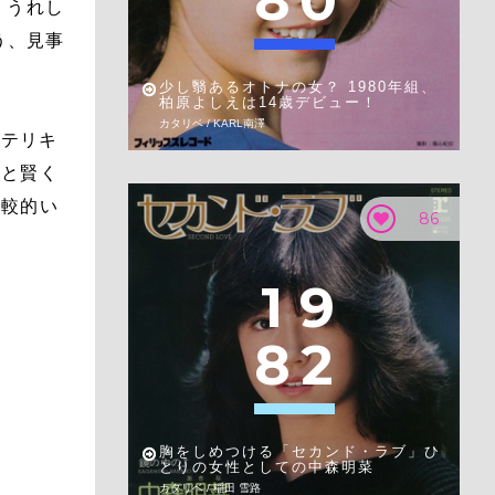
8
0
「うれし
う、見事
少し翳あるオトナの女？ 1980年組、
柏原よしえは14歳デビュー！
カタリベ / KARL南澤
ンテリキ
っと賢く
比較的い
86
1
9
8
2
胸をしめつける「セカンド・ラブ」ひ
とりの女性としての中森明菜
カタリベ / 稲田 雪路