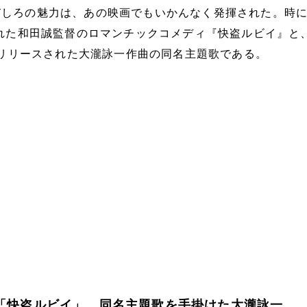
しろの魅力は、あの映画でもいかんなく発揮された。時に、
された和田誠監督のロマンチックコメディ『快盗ルビイ』と
日にリリースされた大瀧詠一作曲の同名主題歌である。
映画「快盗ルビイ」、同名主題歌を手掛けた大瀧詠一