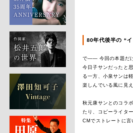
80年代後半の “
で―― 今回の本題だ
今日子サンだったと
る一方、小泉サンは
楽しんでいる風に見
秋元康サンとのコラボ
たり、コピーライタ
CMでストレートに言