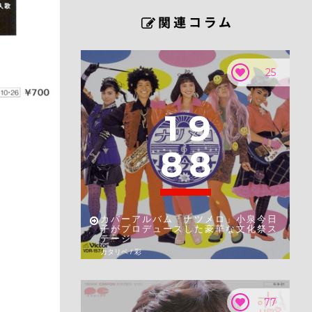
25
1
9
8
8
カバーアルバム「ナツメロ」小泉今日
子がプロデュースした豪華な文化祭ス
テージ
カタリベ / 彩
77