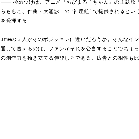
―― 極めつけは、アニメ『ちびまる子ちゃん』の主題歌
らももこ、作曲・大瀧詠一の “神座組” で提供されるとい
りを発揮する。
rfumeの３人がそのポジションに近いだろうか。そんなイ
共通して言えるのは、ファンがそれを公言することでちょ
手の創作力を掻き立てる伸びしろである。広告との相性も