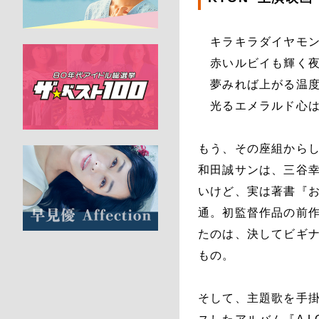
キラキラダイヤモ
赤いルビイも輝く
夢みれば上がる温
光るエメラルド心は
もう、その座組から
和田誠サンは、三谷
いけど、実は著書『
通。初監督作品の前作
たのは、決してビギ
もの。
そして、主題歌を手掛