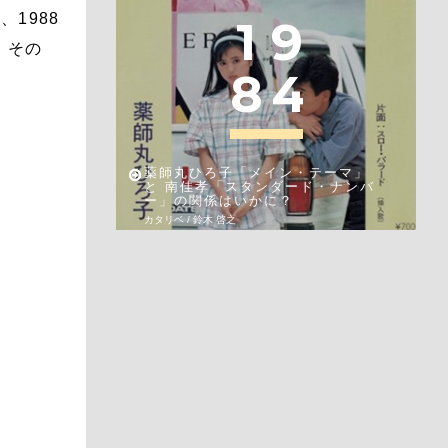
1988
1
9
、その
8
4
薬師丸ひろ子「メイン・テーマ」
と 南佳孝「スタンダード・ナンバ
ー」の関係はいかに？
カタリベ / 鈴木 啓之