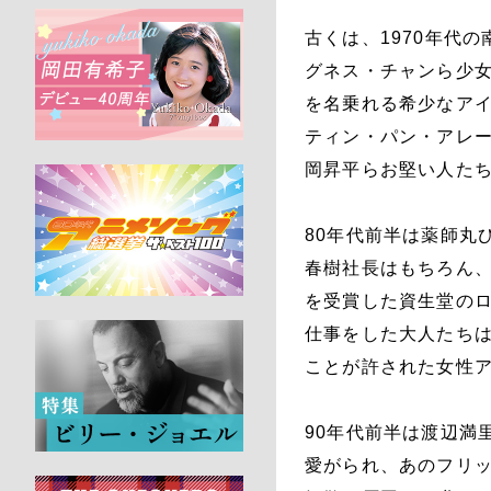
古くは、1970年代
グネス・チャンら少
を名乗れる希少なア
ティン・パン・アレ
岡昇平らお堅い人た
80年代前半は薬師丸
春樹社長はもちろん
を受賞した資生堂の
仕事をした大人たち
ことが許された女性
90年代前半は渡辺満
愛がられ、あのフリ