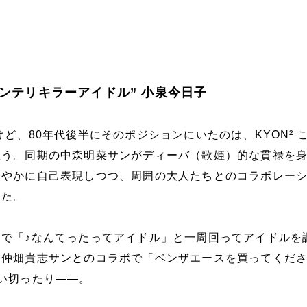
インテリキラーアイドル” 小泉今日子
けど、80年代後半にそのポジションにいたのは、KYON² 
思う。同期の中森明菜サンがディーバ（歌姫）的な貫禄を
軽やかに自己表現しつつ、周囲の大人たちとのコラボレー
えた。
で「♪なんてったってアイドル」と一周回ってアイドルを
ー仲畑貴志サンとのコラボで「ベンザエースを買ってくだ
い切ったり――。