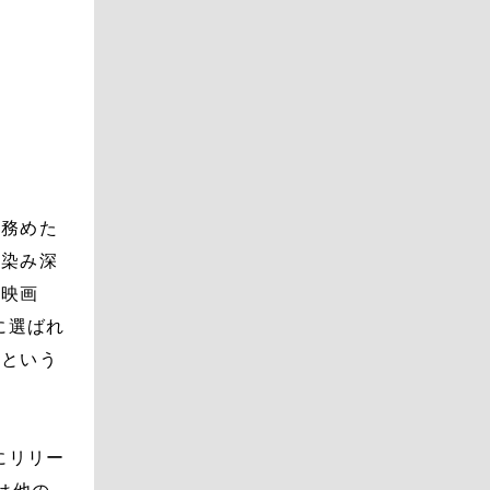
を務めた
馴染み深
の映画
に選ばれ
るという
にリリー