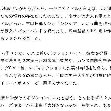
の南沙織サンがそうだった。一般にアイドルと言えば、天地
女たちの憧れの存在だったのに対し、南サンは大人も堂々
イドルだった。吉田拓郎サンが「シンシア」という曲を作
ーが彼女のバックバンドを務めたり、映画監督の羽仁進や
ちもファンを公言した。
ひろ子サンが、それに近いポジションだった。彼女を発掘
、主演映画を２本撮った相米慎二監督や、カンヌ国際広告
ロングCM「色」をディレクションした実相寺昭雄監督ら、
は、みんな彼女の虜になった。当時の男子大学生が部屋に
アイドルのポスターが、薬師丸サンだった。
里奈サンがそのポジションにいたと思う。とんねるずの２
ッパーズギターから楽曲「大好きなシャツ」を贈られ、あ