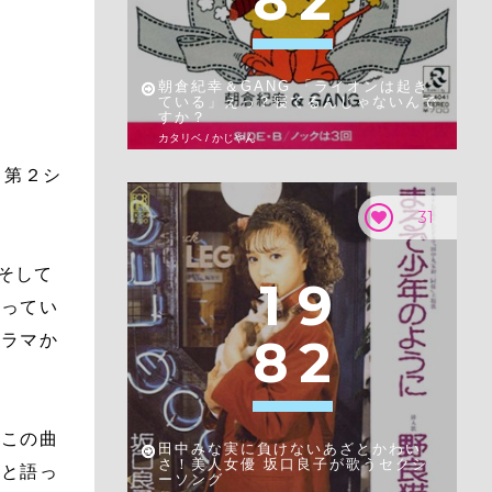
8
2
朝倉紀幸＆GANG 「ライオンは起き
ている」えっ？寝てるんじゃないんで
すか？
カタリベ / かじやん
、第２シ
31
そして
1
9
思ってい
8
2
ドラマか
はこの曲
田中みな実に負けないあざとかわい
さ！美人女優 坂口良子が歌うセクシ
」と語っ
ーソング