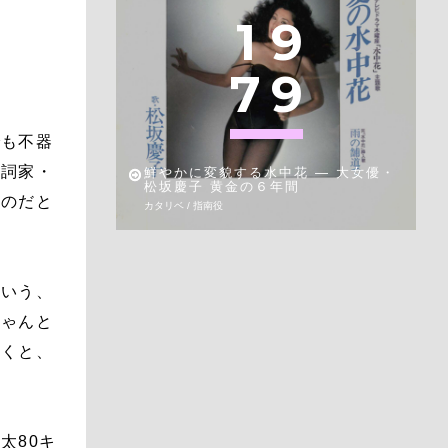
1
9
7
9
でも不器
作詞家・
鮮やかに変貌する水中花 — 大女優・
松坂慶子 黄金の６年間
るのだと
カタリベ / 指南役
という、
ちゃんと
聴くと、
太80キ