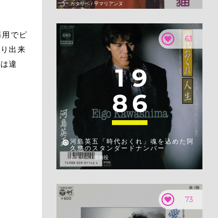
カタリベ / 平マリアンヌ
器用でピ
63
まり出来
れは違
1
9
8
6
河島英五「時代おくれ」魂を込めた阿
久悠のスタンダードナンバー
カタリベ / 指南役
73