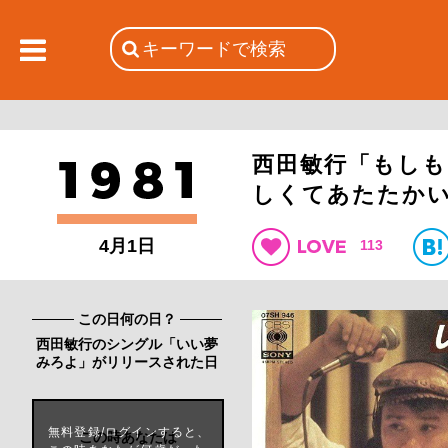
西田敏行「もし
しくてあたたか
4月1日
113
この日何の日？
西田敏行のシングル「いい夢
みろよ」がリリースされた日
無料登録/ログインすると、
この時あなたは