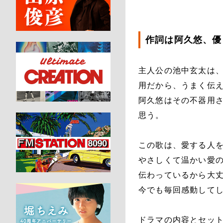
作詞は阿久悠、優
主人公の池中玄太は
用だから、うまく伝
阿久悠はその不器用
思う。
この歌は、愛する人
やさしくて温かい愛
伝わっているから大
今でも毎回感動して
ドラマの内容とセット