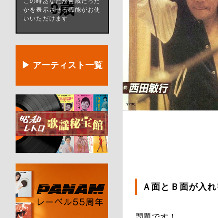
この時あなたが何歳だった
0歳
かを表示させる機能がお使
いいただけます
▶ アーティスト一覧
Ａ面とＢ面が入れ
問題です！