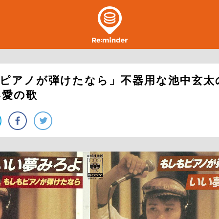
もピアノが弾けたなら」不器用な池中玄太
い愛の歌