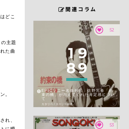
れはどこ
52
）の主題
1
9
られた曲
。
8
9
EPICソニー名曲列伝：佐野元春「約
イン。
束の橋」が与えてくれた肯定感につい
て
カタリベ / スージー鈴木
更され、
53
ントに曖