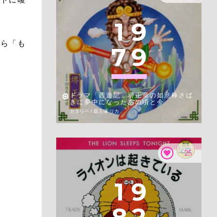
1
9
から「も
7
9
ドラマ「西遊記」堺正章の如意棒さば
きに夢中になったあの頃と今
カタリベ / 親王塚 リカ
25
1
9