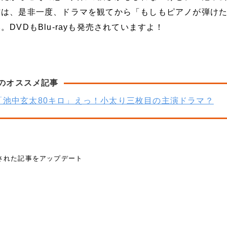
方は、是非一度、ドラマを観てから「もしもピアノが弾け
DVDもBlu-rayも発売されていますよ！
のオススメ記事
「池中玄太80キロ」えっ！小太り三枚目の主演ドラマ？
載された記事をアップデート