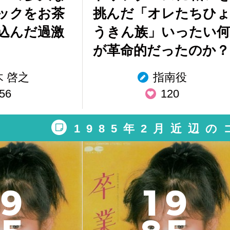
ックをお茶
挑んだ「オレたちひ
込んだ過激
うきん族」いったい何
が革命的だったのか？
木 啓之
指南役
56
120
1985年2月近辺
9
1
9