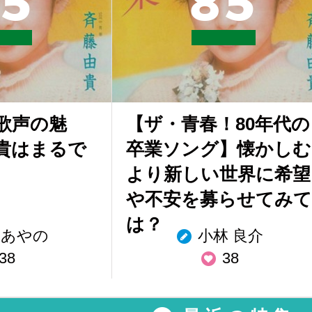
5
8
5
歌声の魅
【ザ・青春！80年代の
貴はまるで
卒業ソング】懐かしむ
より新しい世界に希望
や不安を募らせてみて
は？
 あやの
小林 良介
38
38