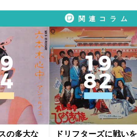
関連コラム
9
1
9
4
8
2
スの多大な
ドリフターズに戦い