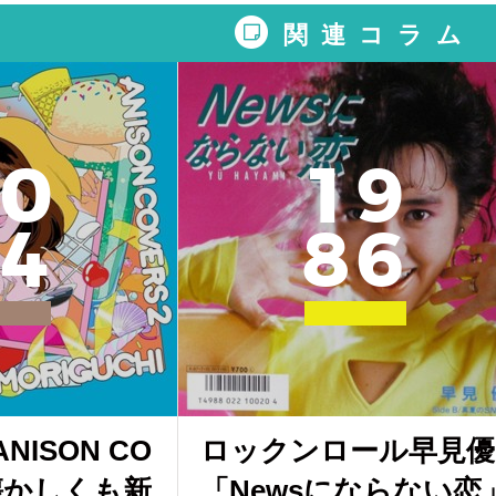
関連コラム
0
1
9
4
8
6
ISON CO
ロックンロール早見優
」懐かしくも新
「Newsにならない恋