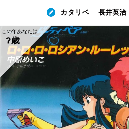
カタリベ
長井英治
この年あなたは
?歳