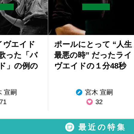
イヴエイド
ポールにとって “人生
歌った「バ
最悪の時” だったライ
ド」の例の
ヴエイドの１分48秒
木 宣嗣
宮木 宣嗣
71
32
最近の特集