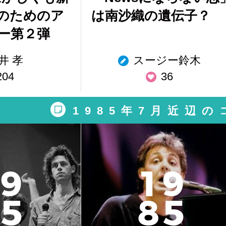
のためのア
は南沙織の遺伝子？
ー第２弾
井 孝
スージー鈴木
204
36
1985年7月近辺
9
1
9
5
8
5