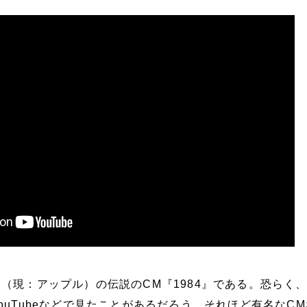
（現：アップル）の伝説のCM『1984』である。恐らく
ouTubeなどで見たことがあるだろう。それほど有名なC