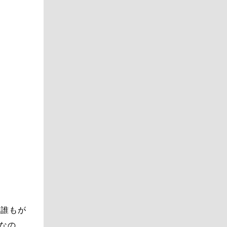
、誰もが
Mなの