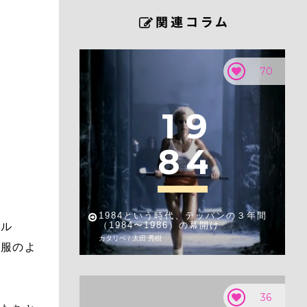
70
1
9
8
4
1984という時代、テッパンの３年間
（1984〜1986）の幕開け
ネル
カタリベ / 太田 秀樹
人服のよ
36