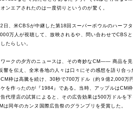
にオンエアされたのは一度切りというのが驚く。
月22日、米CBSが中継した第18回スーパーボウルのハーフ
,000万人が視聴して、放映されるや、問い合わせでCBS
クしたらしい。
ワークの夕方のニュースは、その奇妙なCM―― 商品を
の反響を伝え、全米各地の人々は口々にその感想を語り合っ
M枠は高騰を続け、30秒で700万ドル（約９億2,000万
ケを作ったのが『1984』である。当時、アップルはCM枠
告代理店の試算によると、その広告効果は500万ドルを下
Mは同年のカンヌ国際広告祭のグランプリを受賞した。