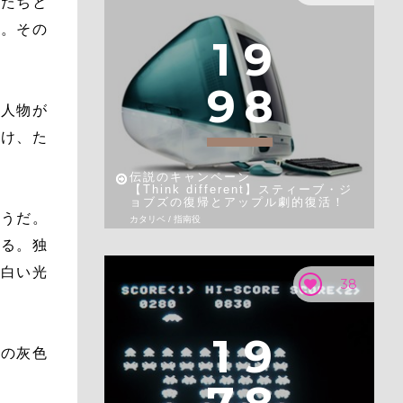
男たちと
か。その
1
9
9
8
の人物が
かけ、た
伝説のキャンペーン
【Think different】スティーブ・ジ
ョブズの復帰とアップル劇的復活！
ようだ。
カタリベ / 指南役
迫る。独
、白い光
38
1
9
ドの灰色