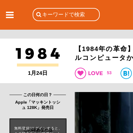
【1984年の革命】
ルコンピュータ
1月24日
53
この日何の日？
Apple「マッキントッシ
ュ 128K」発売日
無料登録/ログインすると、
この時あなたは