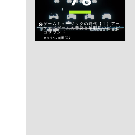
7
8
ゲームミュージックの時代【１】アー
ケードゲームの普及と黎明期のピコピ
コサウンド
カタリベ / 前田 祥丈