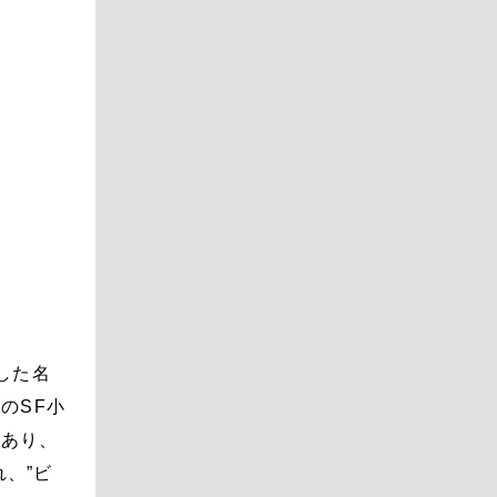
した名
のSF小
であり、
、”ビ