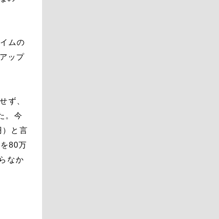
タイムの
とアップ
見せず、
た。今
円）と言
を80万
らなか