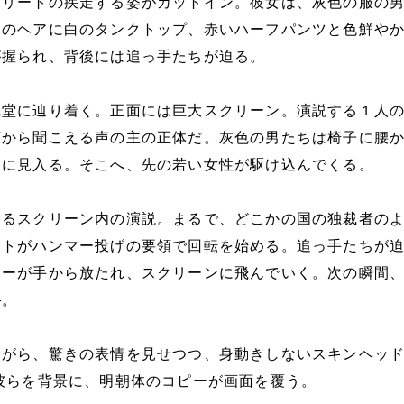
スリートの疾走する姿がカットイン。彼女は、灰色の服の
ドのヘアに白のタンクトップ、赤いハーフパンツと色鮮や
が握られ、背後には追っ手たちが迫る。
講堂に辿り着く。正面には巨大スクリーン。演説する１人
頭から聞こえる声の主の正体だ。灰色の男たちは椅子に腰
ンに見入る。そこへ、先の若い女性が駆け込んでくる。
するスクリーン内の演説。まるで、どこかの国の独裁者の
ートがハンマー投げの要領で回転を始める。追っ手たちが
マーが手から放たれ、スクリーンに飛んでいく。次の瞬間
―。
ながら、驚きの表情を見せつつ、身動きしないスキンヘッ
彼らを背景に、明朝体のコピーが画面を覆う。