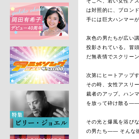
そこへ、若い女性ア
は対照的に、ブロン
手には巨大ハンマー
灰色の男たちが広い
投影されている。冒
だ無表情でスクリー
次第にヒートアップ
その時、女性アスリ
裁者のアップ。ハン
を放って砕け散る―
その光と爆風を浴び
の男たち―― そんな