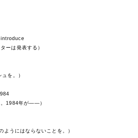
 introduce
ーターは発表する）
シュを。）
1984
。1984年が――）
4』のようにはならないことを。）