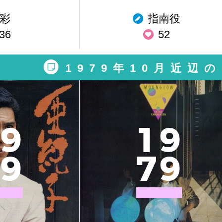
彩
指南役
36
52
1979年10月近辺
9
1
9
9
7
9