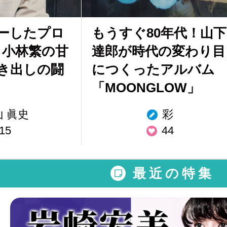
ーしたプロ
もうすぐ80年代！山下
 小林繁の甘
達郎が時代の変わり目
き出しの闘
につくったアルバム
「MOONGLOW」
山 眞史
彩
15
44
最近の特集