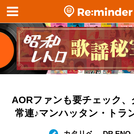
AORファンも要チェック、
常連♪マンハッタン・トラ
カタリベ
DR.ENO