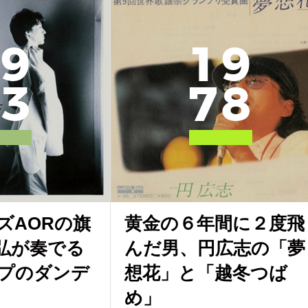
9
1
9
3
7
8
ズAORの旗
黄金の６年間に２度飛
弘が奏でる
んだ男、円広志の「夢
プのダンデ
想花」と「越冬つば
め」