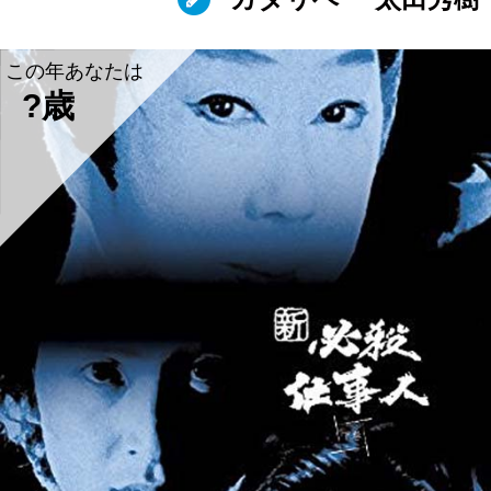
この年あなたは
?歳