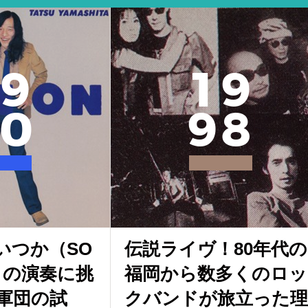
9
1
9
0
9
8
いつか（SO
伝説ライヴ！80年代の
」の演奏に挑
福岡から数多くのロッ
軍団の試
クバンドが旅立った理