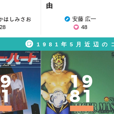
由
安藤 広一
︎たかはしみさお
28
48
1981年5月近辺
9
1
9
1
8
1