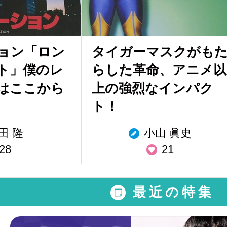
ョン「ロン
タイガーマスクがも
ト」僕のレ
らした革命、アニメ以
はここから
上の強烈なインパク
ト！
田 隆
小山 眞史
28
21
最近の特集