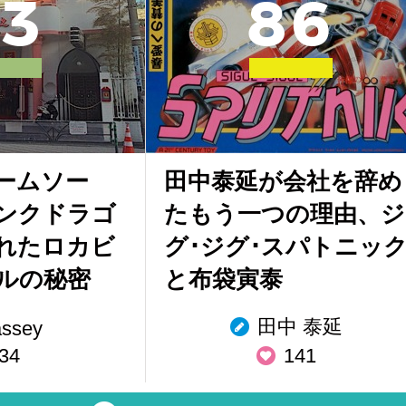
3
8
6
ームソー
田中泰延が会社を辞め
ンクドラゴ
たもう一つの理由、ジ
れたロカビ
グ･ジグ･スパトニッ
ルの秘密
と布袋寅泰
田中 泰延
assey
34
141