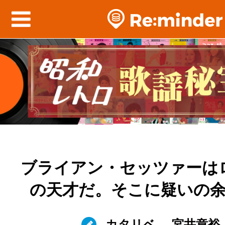
ブライアン・セッツァーは
の天才だ。そこに疑いの
カタリベ
宮井章裕