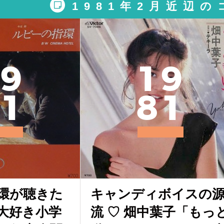
1981年2月近辺
9
1
9
1
8
1
環が聴きた
キャンディボイスの
大好き小学
流 ♡ 畑中葉子「もっ