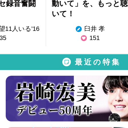
セ録音奮闘
動いて」を、もっと聴
いて！
11人いる'16
臼井 孝
35
151
最近の特集