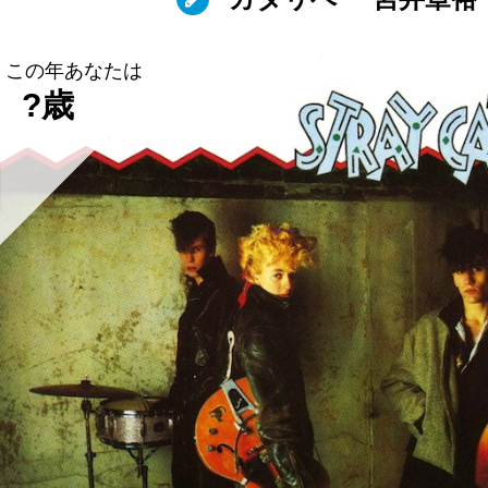
この年あなたは
?歳