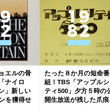
9
1
9
2
8
2
ョエルの骨
たった８か月の短命番
「ナイロ
組！TBS「アップルシ
ン」新しい
ティ500」夕方５時の
ンを獲得せ
開生放送が残した爪痕