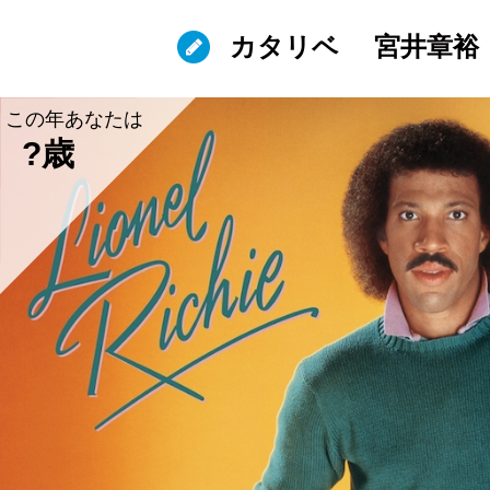
カタリベ
宮井章裕
この年あなたは
?歳