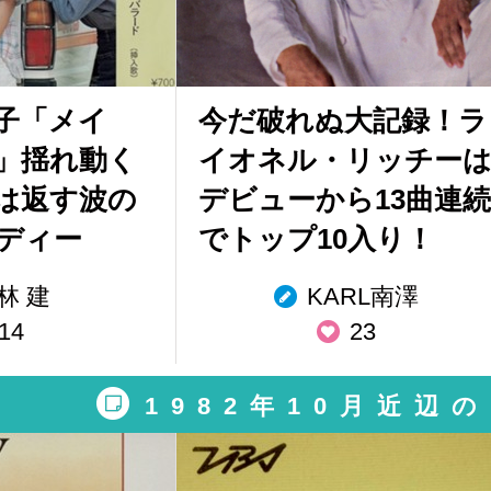
子「メイ
今だ破れぬ大記録！ラ
」揺れ動く
イオネル・リッチー
は返す波の
デビューから13曲連続
ディー
でトップ10入り！
林 建
KARL南澤
14
23
1982年10月近辺