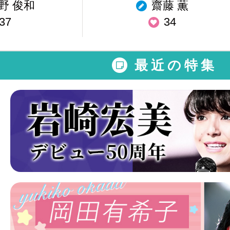
野 俊和
齋藤 薫
37
34
最近の特集