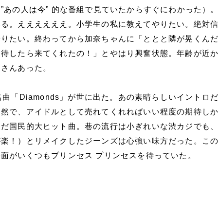
”あの人は今” 的な番組で見ていたからすぐにわかった）
いる。ええええええ。小学生の私に教えてやりたい。絶対
やりたい。終わってから加奈ちゃんに「ととと隣が晃くん
招待したら来てくれたの！」とやはり興奮状態。年齢が近
くさんあった。
名曲「Diamonds」が世に出た。あの素晴らしいイントロ
同然で、アイドルとして売れてくれればいい程度の期待し
んだ国民的大ヒット曲。巷の流行は小ぎれいな渋カジでも
が楽！）とリメイクしたジーンズは心強い味方だった。こ
面がいくつもプリンセス プリンセスを待っていた。