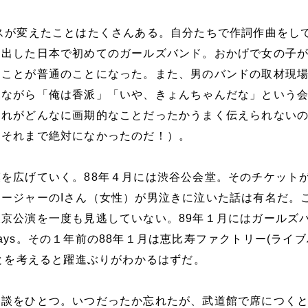
スが変えたことはたくさんある。自分たちで作詞作曲をし
を出した日本で初めてのガールズバンド。おかげで女の子
つことが普通のことになった。また、男のバンドの取材現
見ながら「俺は香派」「いや、きょんちゃんだな」という
これがどんなに画期的なことだったかうまく伝えられない
はそれまで絶対になかったのだ！）。
を広げていく。88年４月には渋谷公会堂。そのチケット
ージャーのIさん（女性）が男泣きに泣いた話は有名だ。
京公演を一度も見逃していない。89年１月にはガールズ
ays。その１年前の88年１月は恵比寿ファクトリー(ライ
ことを考えると躍進ぶりがわかるはずだ。
余談をひとつ。いつだったか忘れたが、武道館で席につく