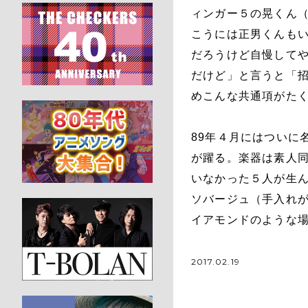
ィンガー５の晃くん（
こうには正男くんも
だろうけど自慢して
だけど」と言うと「
めこんな共通項がた
89年４月にはついに
が躍る。楽器は素人
いなかった５人が生
ソバージュ（手入れ
イアモンドのような場
2017.02.19