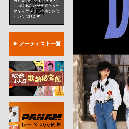
無料登録/ログインすると、
この時あなたは
この時あなたが何歳だった
0歳
かを表示させる機能がお使
いいただけます
▶ アーティスト一覧