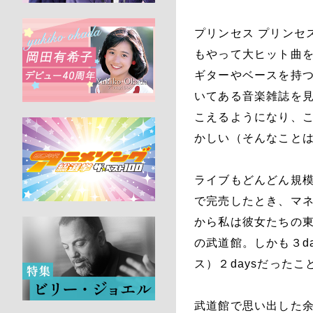
プリンセス プリンセ
もやって大ヒット曲
ギターやベースを持
いてある音楽雑誌を
こえるようになり、
かしい（そんなこと
ライブもどんどん規模
で完売したとき、マネ
から私は彼女たちの東
の武道館。しかも３d
ス）２daysだった
武道館で思い出した