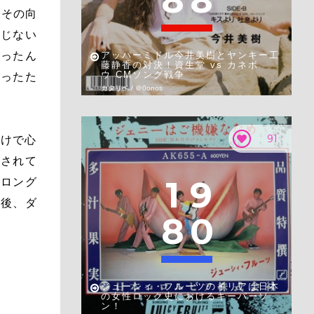
8
8
。その向
信じない
だったん
アッパーミドル今井美樹とヤンキー工
藤静香の対決！資生堂 vs カネボ
ウ CMソング戦争
かったた
カタリベ / ＠0onos
91
だけで心
かされて
1
9
、ロング
の後、ダ
8
0
ジューシィ・フルーツのイリアは日本
の女性ロック史におけるキーパーソ
ン！