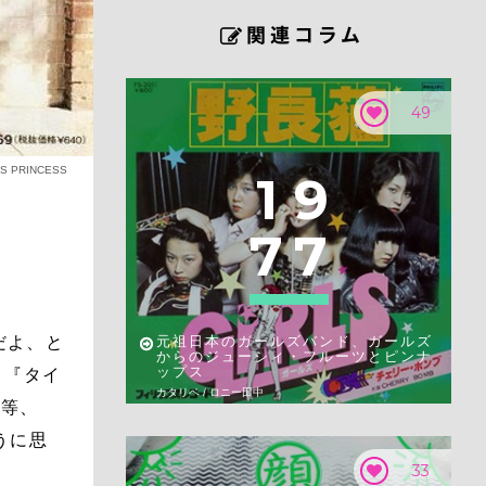
49
S PRINCESS
1
9
7
7
だよ、と
元祖日本のガールズバンド、ガールズ
からのジューシィ・フルーツとピンナ
ップス
、『タイ
カタリベ / ロニー田中
』等、
うに思
33