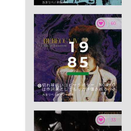
カタリベ / ＠0onos
60
1
9
8
5
切れ味鋭いコピーライター、NOKKO
は作詞家としてもっと評価されるべき
カタリベ / スージー鈴木
33