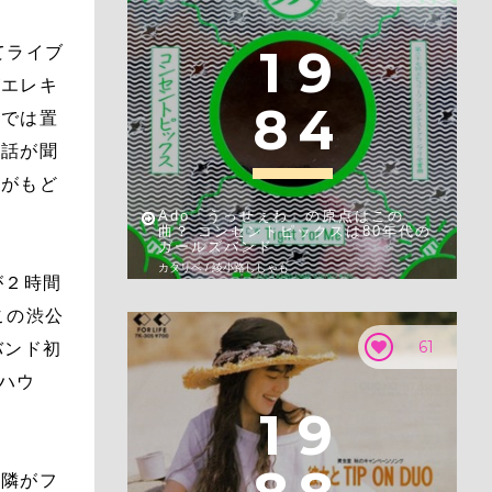
1
9
てライブ
がエレキ
8
4
場では置
会話が聞
のがもど
Ado「うっせぇわ」の原点はこの
曲？ コンセントピックスは80年代の
ガールズバンド
カタリベ / 綾小路ししゃも
が２時間
この渋公
61
バンド初
ブハウ
1
9
と隣がフ