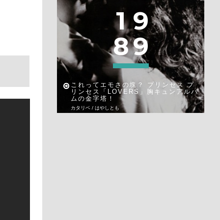
1
9
8
9
これってエモさの塊？ プリンセス プ
リンセス「LOVERS」胸キュンアルバ
ムの金字塔！
カタリベ / はやしとも