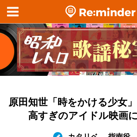
原田知世「時をかける少女
高すぎのアイドル映画
カタリベ
指南役