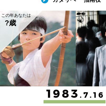
この年あなたは
?歳
1983
.7.16