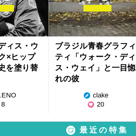
ディス・ウ
ブラジル青春グラフ
ク×ヒップ
ティ「ウォーク・ディ
史を塗り替
ス・ウェイ」と一目惚
れの彼
.ENO
clake
8
20
最近の特集