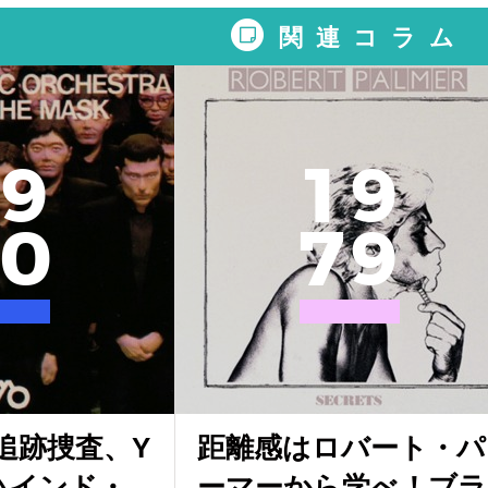
関連コラム
9
1
9
0
7
9
追跡捜査、Y
距離感はロバート・パ
ハインド・
ーマーから学べ！ブラ