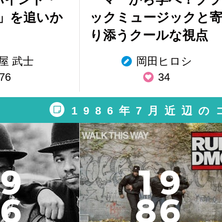
」を追いか
ックミュージックと
り添うクールな視点
屋 武士
岡田ヒロシ
76
34
1986年7月近辺
9
1
9
6
8
6