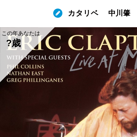
カタリベ
中川肇
この年あなたは
?歳