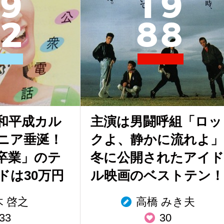
9
1
9
2
8
8
和平成カル
主演は男闘呼組「ロッ
ニア垂涎！
クよ、静かに流れよ」
卒業」のテ
冬に公開されたアイド
ドは30万円
ル映画のベストテン！
木 啓之
高橋 みき夫
33
30