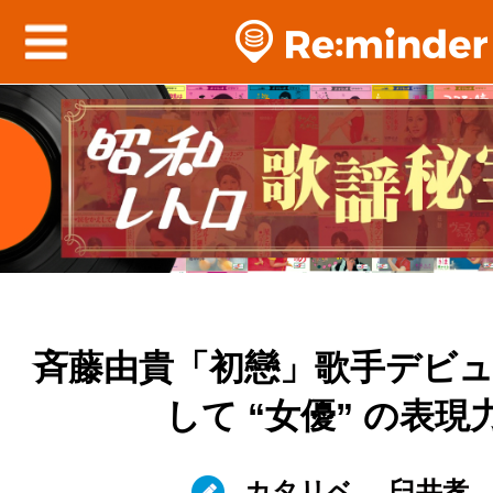
斉藤由貴「初戀」歌手デビ
して “女優” の表現
カタリベ
臼井孝