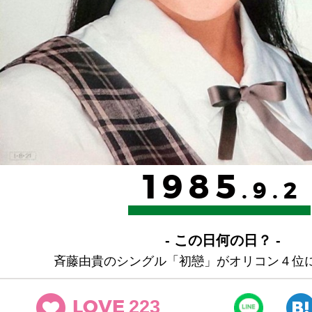
1985
.9.2
- この日何の日？ -
斉藤由貴のシングル「初戀」がオリコン４位
223
LOVE