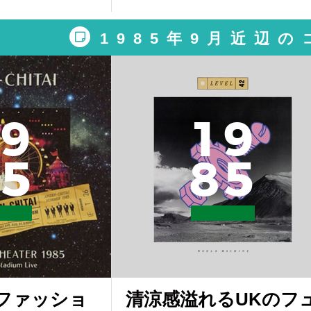
1985年9月近辺
9
1
9
5
8
5
ファッショ
清涼感溢れるUKのフ