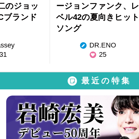
二のジョッ
ージョンファンク、
DCブランド
ベル42の夏向きヒッ
」
ソング
assey
DR.ENO
31
25
最近の特集