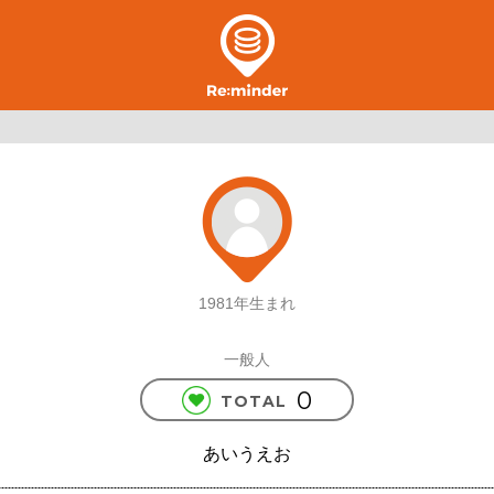
1981年生まれ
一般人
0
TOTAL
あいうえお