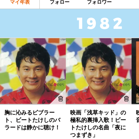
マイ年表
フォロー
フォロワー
胸に沁みるビブラー
映画「浅草キッド」の
ト、ビートたけしのバ
極私的裏挿入歌！ビー
ラードは静かに聴け！
トたけしの名曲「夜に
つまずき」