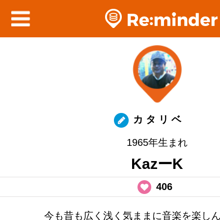
カ タ リ ベ
1965年生まれ
KazーK
406
今も昔も広く浅く気ままに音楽を楽し