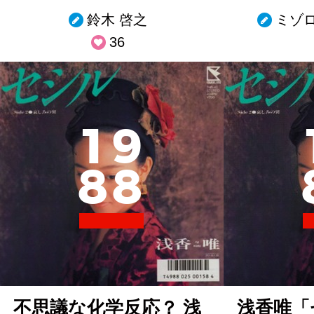
鈴木 啓之
ミゾ
36
1
9
8
8
不思議な化学反応？ 浅
浅香唯「セ