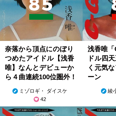
8
5
奈落から頂点にのぼり
浅香唯「C
つめたアイドル【浅香
ドル四天
唯】なんとデビューか
く元気な
ら４曲連続100位圏外！
ーン
ミゾロギ・ ダイスケ
綾
42