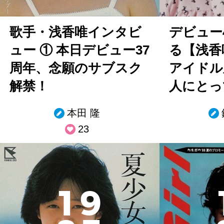
歌手・浅香唯インタビ
デビュー
ュー ① 本日デビュー37
る【浅香
周年、念願のサブスク
アイドル
解禁！
人にとっ
本田 隆
23
1
9