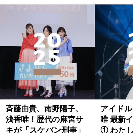
2
0
2
5
斉藤由貴、南野陽子、
アイドル
浅香唯！歴代の麻宮サ
唯 最新
キが「スケバン刑事」
① わた