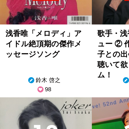
浅香唯「メロディ」ア
歌手・浅
イドル絶頂期の傑作メ
ュー ②
ッセージソング
子との出
聴いて欲
ム！
鈴木 啓之
98