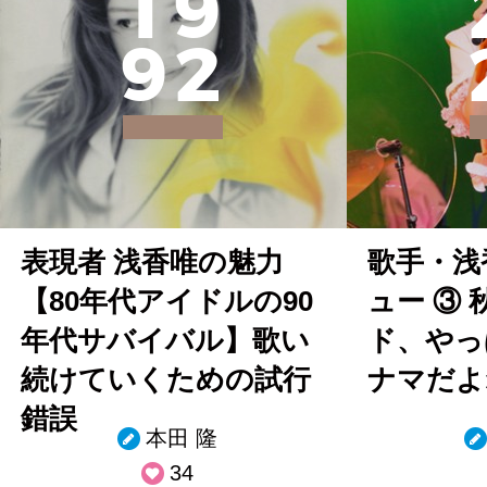
1
9
9
2
表現者 浅香唯の魅力
歌手・浅
【80年代アイドルの90
ュー ③
年代サバイバル】歌い
ド、やっ
続けていくための試行
ナマだよ
錯誤
本田 隆
34