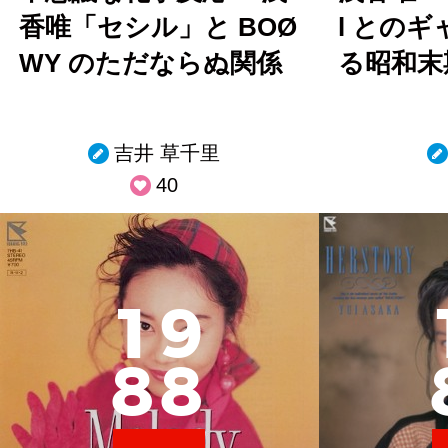
香唯「セシル」と BOØ
l との
WY のただならぬ関係
る昭和末
吉井 草千里
40
1
9
8
8