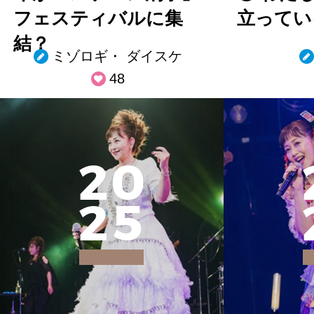
フェスティバルに集
立ってい
結？
ミゾロギ・ ダイスケ
48
2
0
2
5