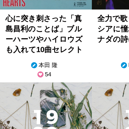
心に突き刺さった「真
全力で歌
島昌利のことば」ブル
シアに憧
ーハーツやハイロウズ
ナダの詩
も入れて10曲セレクト
本田 隆
54
1
9