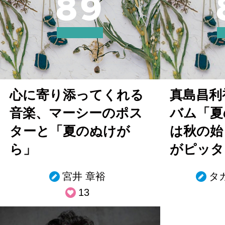
8
9
心に寄り添ってくれる
真島昌利
音楽、マーシーのポス
バム「夏
ターと「夏のぬけが
は秋の始
ら」
がピッタ
宮井 章裕
タ
13