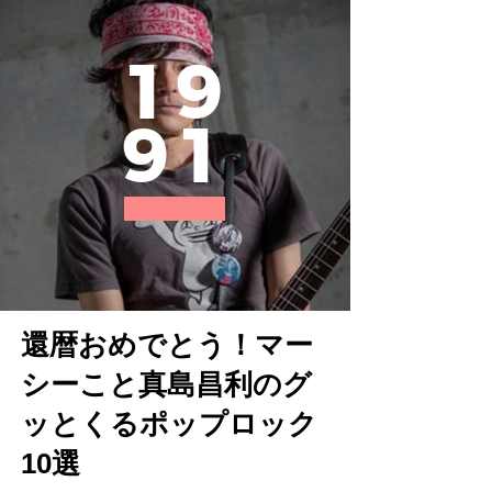
1
9
9
1
還暦おめでとう！マー
シーこと真島昌利のグ
ッとくるポップロック
10選