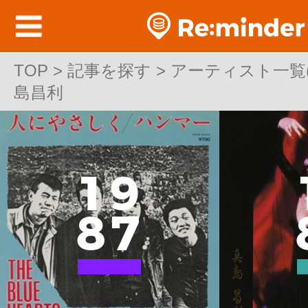
TOP
TOP > 記事を探す > アーティスト一覧(邦
>
記事を探す
>
アーティスト一覧(邦
島昌利
島昌利
1
9
8
7