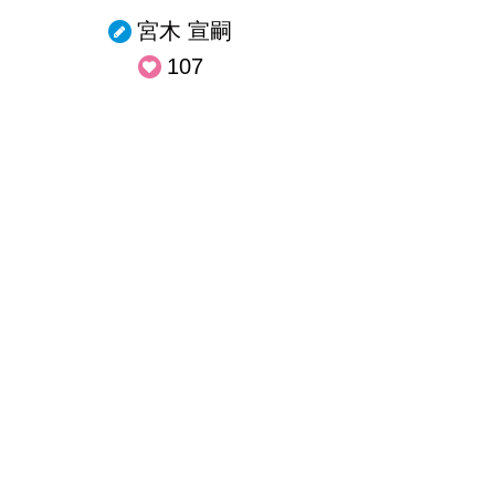
宮木 宣嗣
107