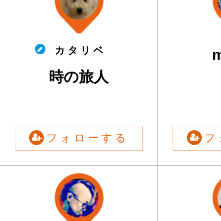
カ タ リ ベ
m
時の旅人
フォローする
フ