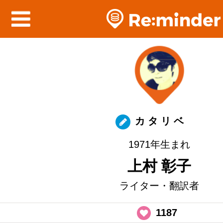
カ タ リ ベ
1971年生まれ
上村 彰子
ライター・翻訳者
1187