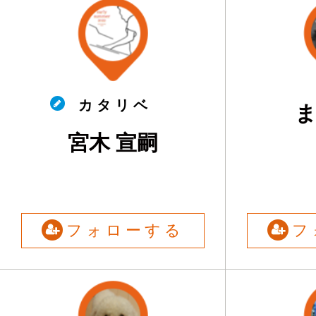
カ タ リ ベ
宮木 宣嗣
フォローする
フ