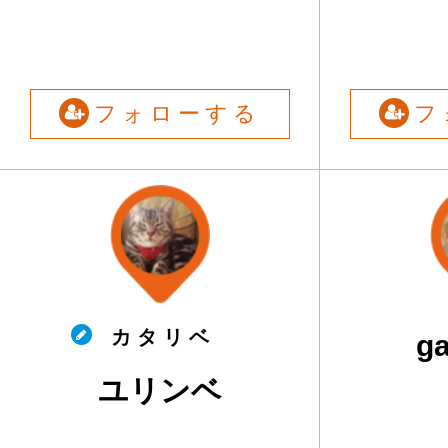
フォローする
フ
カ タ リ ベ
ga
ユリンベ