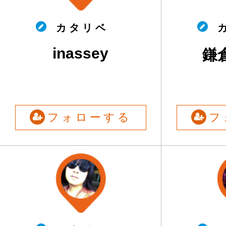
カ タ リ ベ
カ
inassey
鎌
フォローする
フ