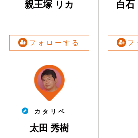
親王塚 リカ
白石
フォローする
フ
カ タ リ ベ
太田 秀樹