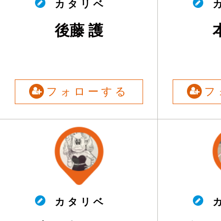
カ タ リ ベ
カ
後藤 護
フォローする
フ
カ タ リ ベ
カ