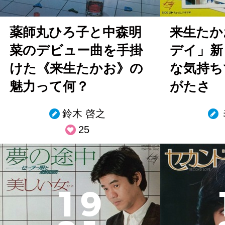
薬師丸ひろ子と中森明
来生たか
菜のデビュー曲を手掛
デイ」新
けた《来生たかお》の
な気持ち
魅力って何？
がたさ
鈴木 啓之
25
1
9