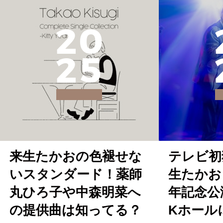
2
0
2
5
来生たかおの色褪せな
テレビ初
いスタンダード！薬師
生たかお
丸ひろ子や中森明菜へ
年記念公
の提供曲は知ってる？
Kホール