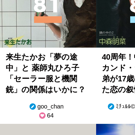
8
1
来生たかお「夢の途
40周年
中」と 薬師丸ひろ子
カンド・
「セーラー服と機関
弟が17
銃」の関係はいかに？
た恋の叙
goo_chan
ﾐﾁｭﾙ
64