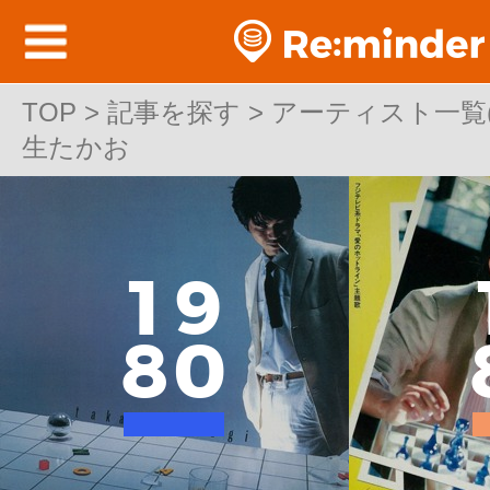
TOP
TOP > 記事を探す > アーティスト一覧(邦
>
記事を探す
>
アーティスト一覧(邦
生たかお
生たかお
1
9
8
0