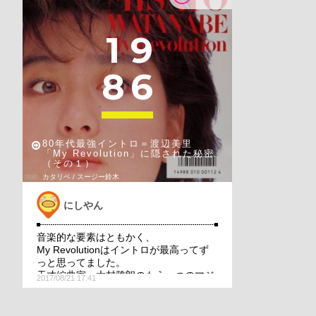
1
9
8
6
80年代最強イントロ＝渡辺美里
「My Revolution」に隠された秘密
（その１）
カタリベ / スージー鈴木
にしやん
音楽的な要素はともかく、
My Revolutionはイントロが最高ってず
っと思ってました。
天才編曲家・大村雅朗のもう一つのマジ
2017/08/21 17:41
ックが気になる！！