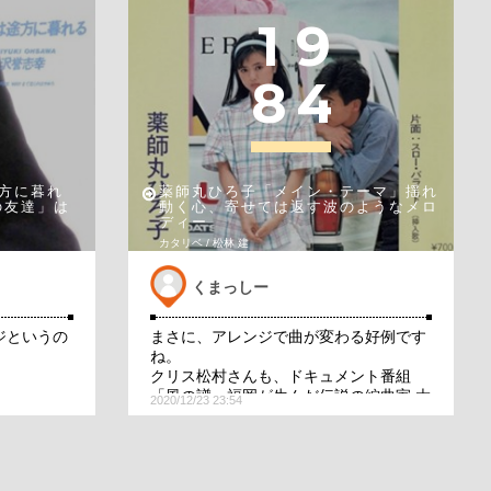
1
9
8
4
方に暮れ
薬師丸ひろ子「メイン・テーマ」揺れ
の友達」は
動く心、寄せては返す波のようなメロ
ディー
カタリベ / 松林 建
くまっしー
ジというの
まさに、アレンジで曲が変わる好例です
ね。
クリス松村さんも、ドキュメント番組
「風の譜～福岡が生んだ伝説の編曲家 大
2020/12/23 23:54
村雅朗～」の中で「メイン・テーマ」
「スタンダード・ナンバー」の編曲の違
いについて取り上げていました。