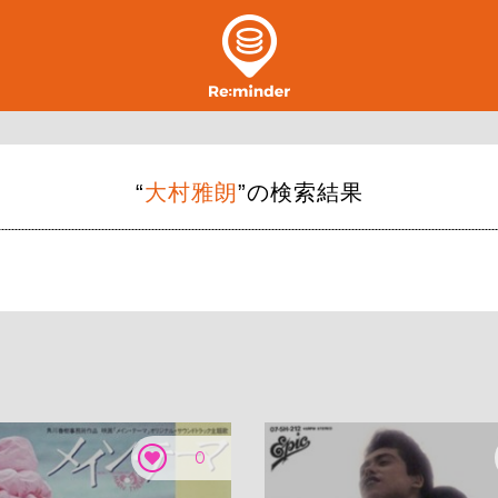
“
大村雅朗
”の検索結果
0