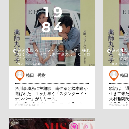
1
9
8
4
薬師丸ひろ子「メイン・テーマ」揺れ
薬師丸ひ
動く心、寄せては返す波のようなメロ
と 南佳
ディー
ー」の関
カタリベ / 松林 建
カタリベ / 
植田 秀樹
植田
角川事務所に主題歌、南佳孝と松本隆が
歌詞は、通
選ばれた。１ヶ月早く「スタンダード・
生きて来
ナンバー」がリリース。
大村雅朗
その後、「メイン・テーマ」を作った
２曲作っ
2023/02/14 14:53
2023/02/14 11
の？ 歌い手が、南佳孝氏と薬師丸さんだ
手、歌唱
から、違えるわ。
の、男目
編曲は大村雅朗さん。でも、アレンジよ
言及して
り、歌手の歌唱の違いが決め手です。
い。聴く
0