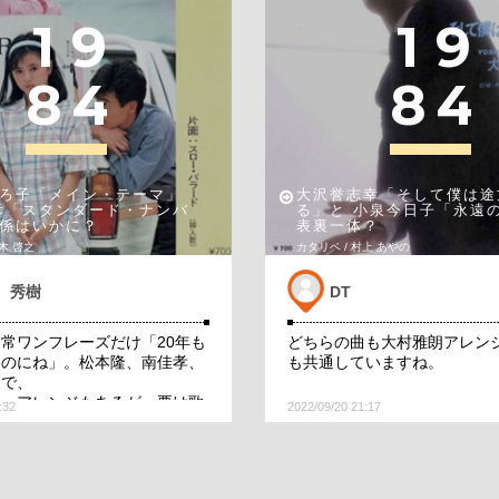
1
9
1
9
8
4
8
4
ろ子「メイン・テーマ」
大沢誉志幸「そして僕は途
孝「スタンダード・ナンバ
る」と 小泉今日子「永遠
係はいかに？
表裏一体？
鈴木 啓之
カタリベ / 村上 あやの
 秀樹
DT
常ワンフレーズだけ「20年も
どちらの曲も大村雅朗アレン
たのにね」。松本隆、南佳孝、
も共通していますね。
氏で、
た。アレンジもあるが、要は歌
:32
2022/09/20 21:17
で大きく印象は変わる。歌詞
線、女目線に
いるが、まず聴き比べはしな
のは薬師丸さんですね。