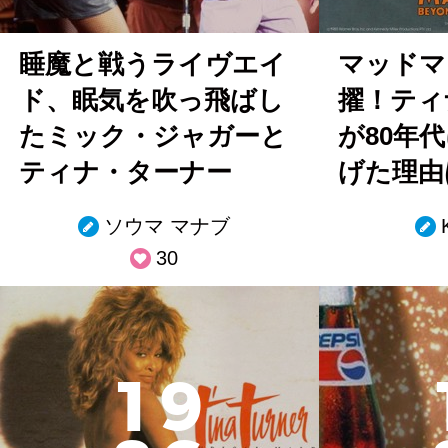
睡魔と戦うライヴエイ
マッドマ
ド、眠気を吹っ飛ばし
擢！ティ
たミック・ジャガーと
が80年
ティナ・ターナー
げた理由
ソウマ マナブ
30
1
9