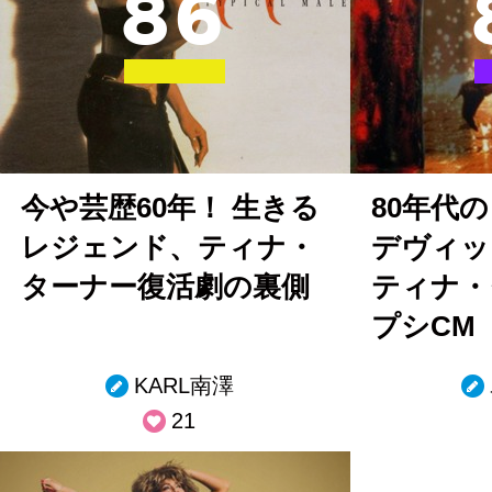
8
6
今や芸歴60年！ 生きる
80年代
レジェンド、ティナ・
デヴィッ
ターナー復活劇の裏側
ティナ・
プシCM
KARL南澤
21