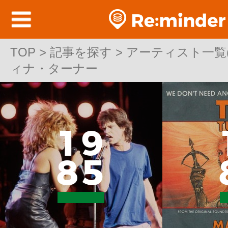
TOP
TOP > 記事を探す > アーティスト一覧(洋
>
記事を探す
>
アーティスト一覧(洋
ィナ・ターナー
ィナ・ターナー
1
9
8
5