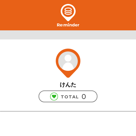
けんた
0
TOTAL