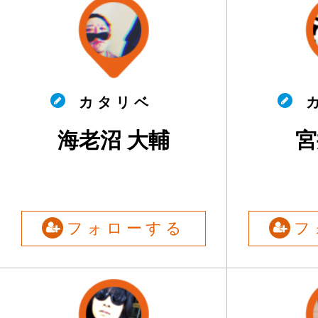
カ タ リ ベ
カ
海老沼 大輔
宮
フォローする
フ