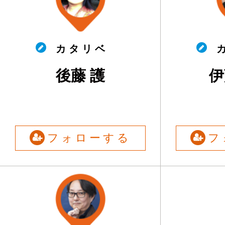
カ タ リ ベ
カ
後藤 護
伊
フォローする
フ