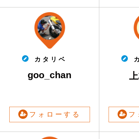
カ タ リ ベ
カ
goo_chan
上
フォローする
フ