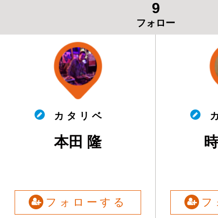
9
フォロー
カ タ リ ベ
カ
本田 隆
フォローする
フ