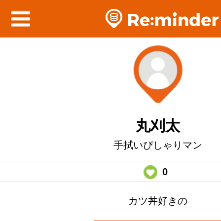
丸刈太
手拭いぴしゃりマン
0
カツ丼好きの