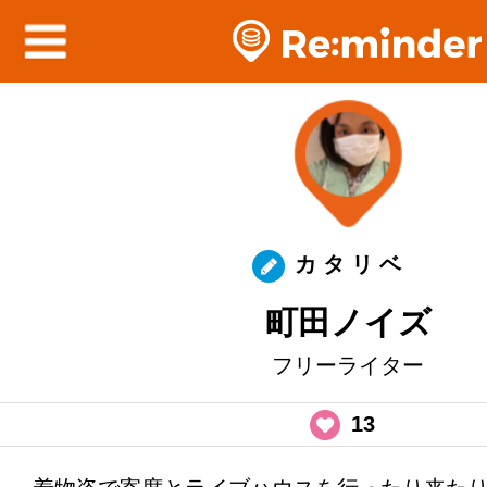
カ タ リ ベ
町田ノイズ
フリーライター
13