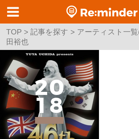
TOP
TOP > 記事を探す > アーティスト一覧(邦
>
記事を探す
>
アーティスト一覧(邦
田裕也
田裕也
2
0
1
8