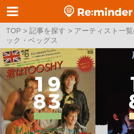
TOP
TOP > 記事を探す > アーティスト一覧(洋
>
記事を探す
>
アーティスト一覧(洋
ック・ベッグス
ック・ベッグス
1
9
8
3