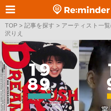
TOP
TOP > 記事を探す > アーティスト一覧(邦
>
記事を探す
>
アーティスト一覧(邦
沢りえ
沢りえ
1
9
8
9