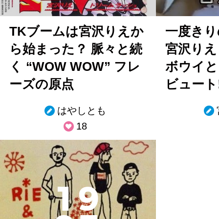
TKブームは宮沢りえか
一度きり
ら始まった？ 脈々と続
宮沢りえ
く “WOW WOW” フレ
ボウイと
ーズの原点
ビュート
はやしとも
18
1
9