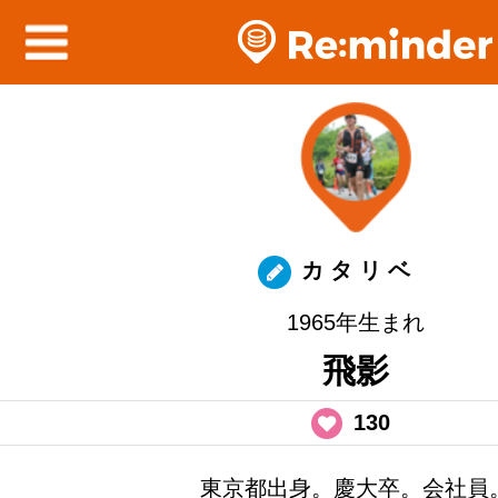
カ タ リ ベ
1965年生まれ
飛影
130
東京都出身。慶大卒。会社員