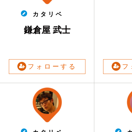
カ タ リ ベ
鎌倉屋 武士
フォローする
フ