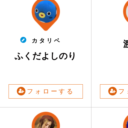
カ タ リ ベ
ふくだよしのり
フォローする
フ