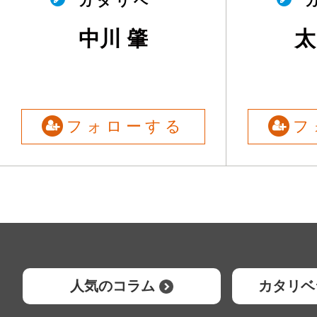
カ タ リ ベ
カ
中川 肇
太
フォローする
フ
人気のコラム
カタリベ