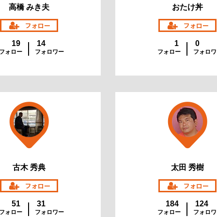
高橋 みき夫
おたけ丼
19
14
1
0
フォロー
フォロワー
フォロー
フォロワ
古木 秀典
太田 秀樹
51
31
184
124
フォロー
フォロワー
フォロー
フォロワ