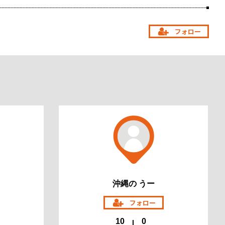
沖縄の うー
10
0