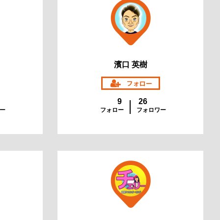
濱口 英樹
9
26
ー
フォロー
フォロワー