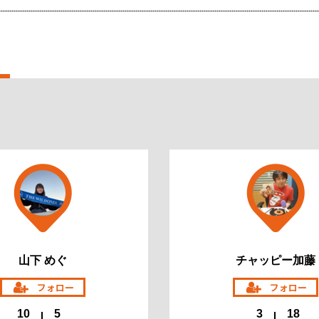
山下 めぐ
チャッピー加藤
10
5
3
18