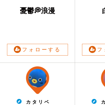
憂鬱💭浪漫
フォローする
フ
カ タ リ ベ
カ