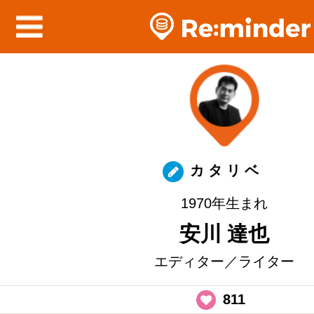
カ タ リ ベ
1970年生まれ
安川 達也
エディター／ライター
811