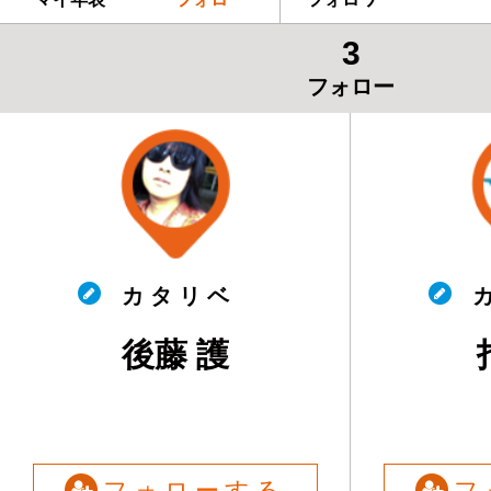
3
フォロー
カ タ リ ベ
カ
後藤 護
フォローする
フ