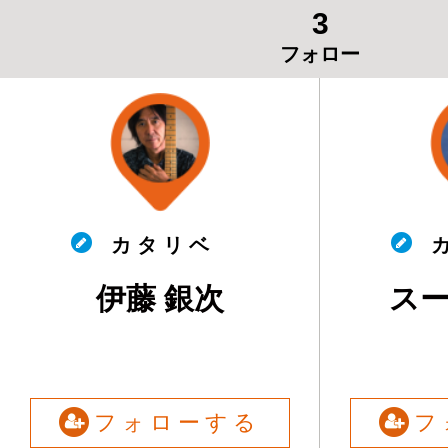
3
フォロー
カ タ リ ベ
カ
伊藤 銀次
ス
フォローする
フ