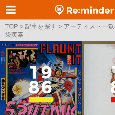
TOP
TOP > 記事を探す > アーティスト一覧(邦
>
記事を探す
>
アーティスト一覧(邦
袋寅泰
袋寅泰
1
9
8
6