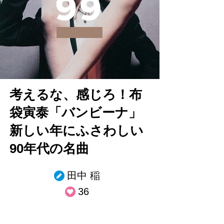
9
9
考えるな、感じろ！布
袋寅泰「バンビーナ」
新しい年にふさわしい
90年代の名曲
田中 稲
36