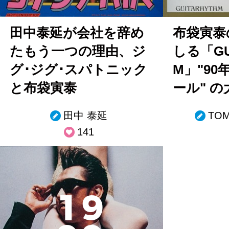
田中泰延が会社を辞め
布袋寅泰
たもう一つの理由、ジ
しる「GU
グ･ジグ･スパトニック
M」"9
と布袋寅泰
ール" 
田中 泰延
TO
141
1
9