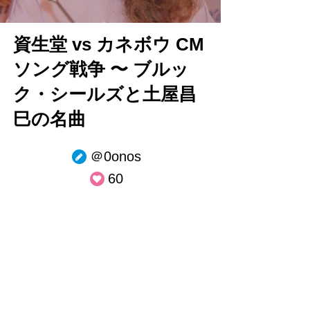
資生堂 vs カネボウ CM
ソング戦争 〜 ブルッ
ク・シールズと土屋昌
巳の名曲
＠0onos
60