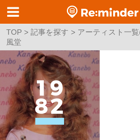
TOP
TOP > 記事を探す > アーティスト一覧(邦
>
記事を探す
>
アーティスト一覧(邦
風堂
風堂
1
9
8
2