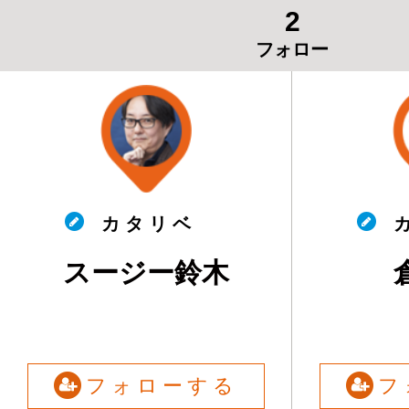
2
フォロー
カ タ リ ベ
カ
スージー鈴木
フォローする
フ