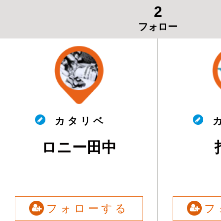
2
フォロー
カ タ リ ベ
カ
ロニー田中
フォローする
フ