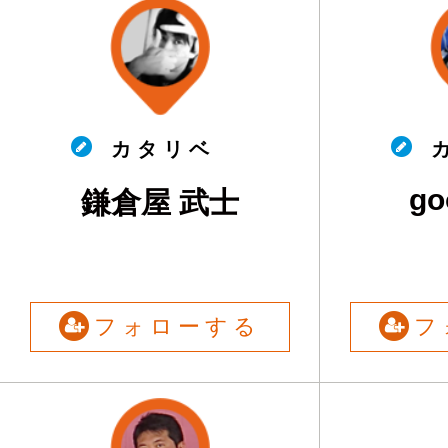
カ タ リ ベ
カ
go
鎌倉屋 武士
フォローする
フ