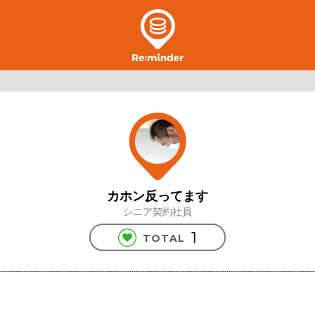
カホン反ってます
シニア契約社員
1
TOTAL