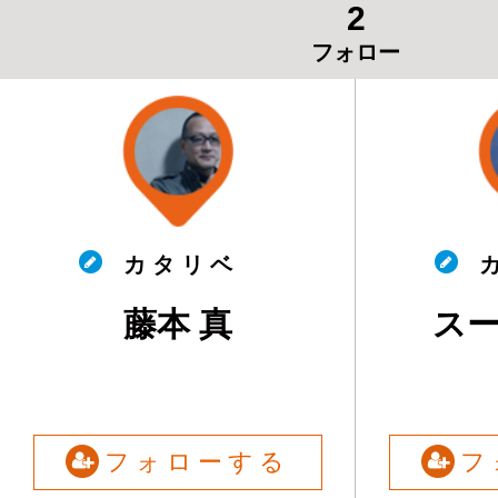
2
フォロー
カ タ リ ベ
カ
藤本 真
ス
フォローする
フ