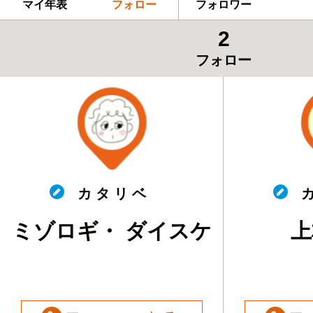
マイ年表
フォロー
フォロワー
2
フォロー
カ タ リ ベ
カ
ミゾロギ・ ダイスケ
上