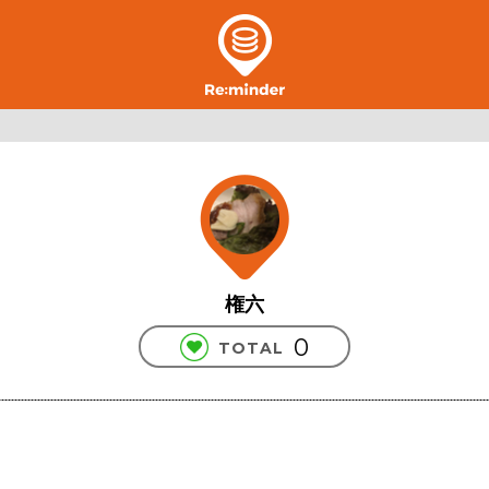
権六
0
TOTAL