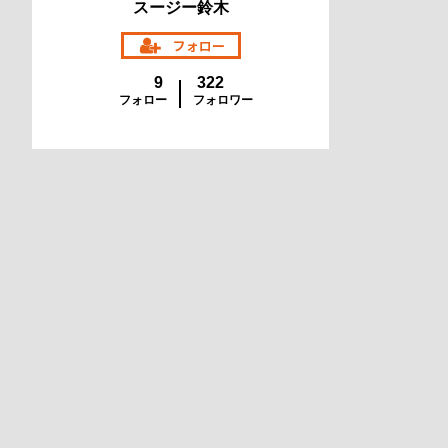
スージー鈴木
9
322
フォロー
フォロワー