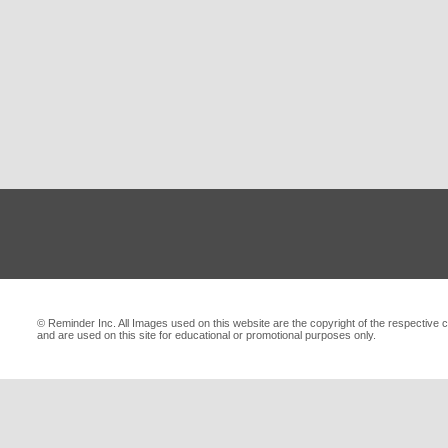
© Reminder Inc. All Images used on this website are the copyright of the respective c
and are used on this site for educational or promotional purposes only.